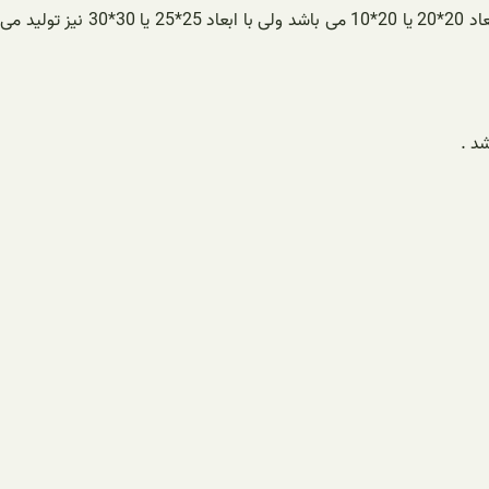
معمولا آجر ها کف فرشی هم به صورت مربع وهم به صورت مستطیل شکل تولید می گردد و ابعادی که مورد استفاده بیشتری قرارمی گیرند این ابعاد 20*20 یا 20*10 می باشد ولی با ابعاد 25*25 یا 30*30 نیز تولید می