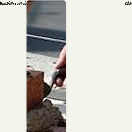
مان
فروش ویژه سفال و آجر قرمز 7 س