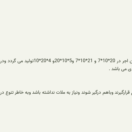
بیشترین طرح های آجر پازلی به صورت آجر است که دوسوراخه و ده سوراخه تولید می گردد و اشکال مختلفی تولید می گردد که بیشترین ابعاد این اجر در 20*10*7 و 21*10*7 و5*10*20و 4*20*10تولید می گردد ودر
ی می باشد .
رارگیرند وباهم درگیر شوند ونیاز به ملات نداشته باشد وبه خاطر تنوع در