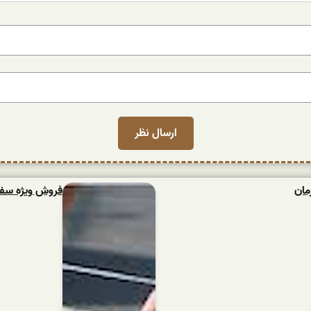
مان
فروش ویژه سفال و آجر قرمز 7 س