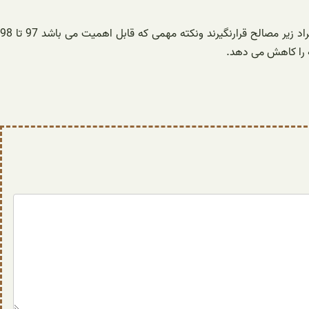
جالب بدانید که استفاده از میلگرد در چیدمان آجر پازلی باعث میگردد که از مقاومت بالاتری نسبت به سایر مصالح در مقابل زلزله برخوردارگردد وافراد زیر مصالح قرارنگیرند ونکته مهمی که قابل اهمیت می باشد 97 تا 98